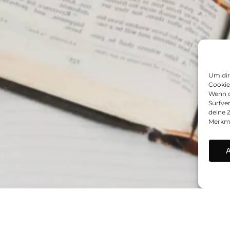
Um dir
Cookie
Wenn d
Surfve
deine 
Merkma
A