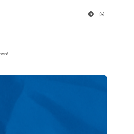
telegram
whatsapp
ben!