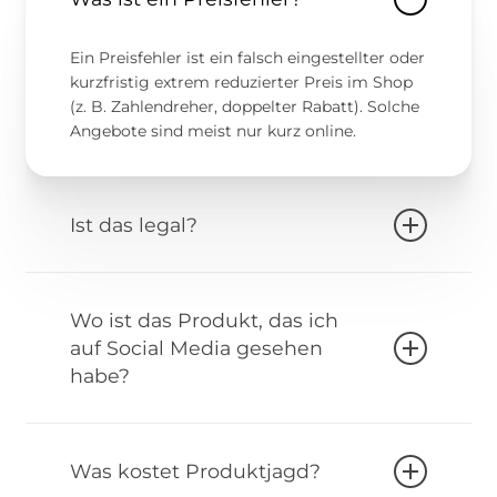
Ein Preisfehler ist ein falsch eingestellter oder
kurzfristig extrem reduzierter Preis im Shop
(z. B. Zahlendreher, doppelter Rabatt). Solche
Angebote sind meist nur kurz online.
Ist das legal?
Ja. Du bestellst ganz normal zum
angezeigten Preis. Händler dürfen bei
Wo ist das Produkt, das ich
offensichtlichen Fehlern aber
stornieren,
das
auf Social Media gesehen
gehört zum Risiko.
habe?
Viele Social-Media-Clips zeigen
vergangene
Preisfehler
. Diese sind oft nur
kurz online
und
Was kostet Produktjagd?
dann
ausverkauft
oder vom Shop
gefixt.
Der