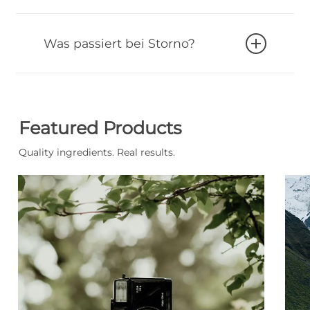
Link kann daher abgelaufen sein.
Nichts. Die Channels sind
kostenlos
. Wir
finanzieren uns u. a. über Affiliate-Links.
Was passiert bei Storno?
Du bekommst dein Geld zurück, die
Bestellung wird nicht geliefert. Freundlich
bleiben, selten wird dennoch geliefert.
Featured Products
Quality ingredients. Real results.