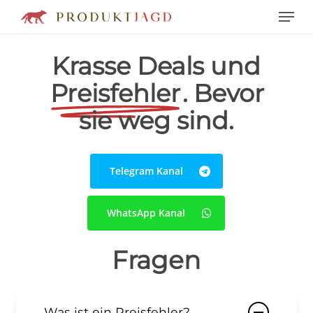
Men
Skip
to
main
Krasse Deals und
content
Preisfehler
. Bevor
sie weg sind.
Telegram Kanal
WhatsApp Kanal
Fragen
Was ist ein Preisfehler?