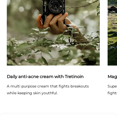
Daily anti-acne cream with Tretinoin
Magi
A multi purpose cream that fights breakouts
Supe
while keeping skin youthful.
fight