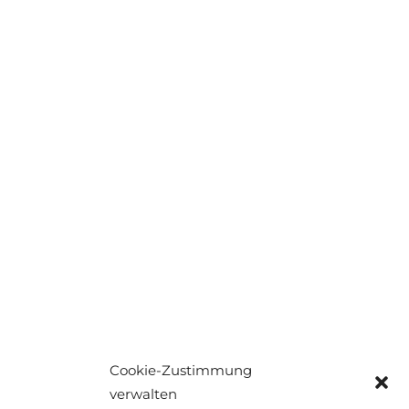
Telegram Gruppe
WhatsApp Kanal
beitreten
beitreten
Cookie-Zustimmung
verwalten