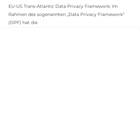
EU-US Trans-Atlantic Data Privacy Framework: Im
Rahmen des sogenannten „Data Privacy Framework“
(DPF) hat die
EU-Kommission das Datenschutzniveau ebenfalls für
bestimmte Unternehmen aus den USA im Rahmen der
Angemessenheitsbeschlusses vom 10.07.2023 als sicher
anerkannt. Die Liste der zertifizierten Unternehmen als
auch
weitere Informationen zu dem DPF können Sie der
Webseite des Handelsministeriums der USA unter
https://www.dataprivacyframework.gov/
(in
Englisch) entnehmen. Wir informieren Sie im Rahmen
der Datenschutzhinweise, welche von uns eingesetzten
Diensteanbieter unter dem Data Privacy Framework
zertifiziert sind.
Löschung von Daten