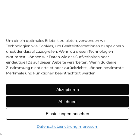
Allgemeine Hinweise zum Widerruf und Widerspruch
(sog. „Opt-Out“):
Nutzer können die von ihnen
abgegebenen Einwilligungen jederzeit widerrufen und
der Verarbeitung entsprechend den gesetzlichen
Um dir ein optimales Erlebnis zu bieten, verwenden wir
Vorgaben
Technologien wie Cookies, um Geräteinformationen zu speichern
und/oder darauf zuzugreifen. Wenn du diesen Technologien
widersprechen. Hierzu können Nutzer unter anderem
zustimmst, können wir Daten wie das Surfverhalten oder
die Verwendung von Cookies in den Einstellungen ihres
eindeutige IDs auf dieser Website verarbeiten. Wenn du deine
Zustimmung nicht erteilst oder zurückziehst, können bestimmte
Browsers
Merkmale und Funktionen beeinträchtigt werden.
einschränken (wobei dadurch auch die Funktionalität
unseres Onlineangebotes eingeschränkt sein kann). Ein
Akzeptieren
Widerspruch
gegen die Verwendung von Cookies zu Online-
Ablehnen
Marketing-Zwecken kann auch über die Websites
Einstellungen ansehen
https://optout.aboutads.info
und
https://www.youronlinechoices.com/
erklärt werden.
Datenschutzerklärung
Impressum