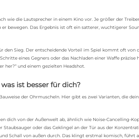
ch wie die Lautsprecher in einem Kino vor. Je größer der Treibe
 er bewegen. Das Ergebnis ist oft ein satterer, wuchtigerer Sou
t für den Sieg. Der entscheidende Vorteil im Spiel kommt oft vo
 Schritte eines Gegners oder das Nachladen einer Waffe präzise h
r her?“ und einem gezielten Headshot.
was ist besser für dich?
 Bauweise der Ohrmuscheln. Hier gibt es zwei Varianten, die dei
n dich von der Außenwelt ab, ähnlich wie Noise-Cancelling-Kopf
er Staubsauger oder das Geklingel an der Tür aus der Konzentrati
und Schall von außen durch. Das klingt erstmal komisch, führt ab