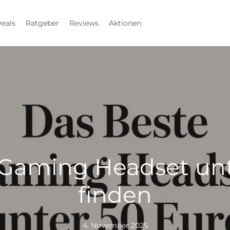
eals
Ratgeber
Reviews
Aktionen
 Gaming Headset unt
finden
4. November 2025