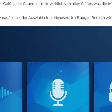
s Gefühl, der Sound kommt wirklich von allen Seiten, was die I
 worauf es bei der Auswahl eines Headsets im Budget-Bereich wi