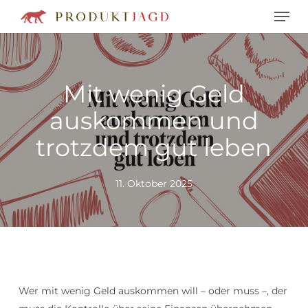
Men
Skip
to
main
content
Mit wenig Geld
auskommen und
trotzdem gut leben
11. Oktober 2025
Wer mit wenig Geld auskommen will – oder muss –, der