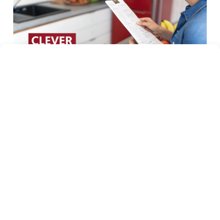
Der Trick dabei? Konzentrier dich auf die größten
variablen Kostenblöcke – das sind meistens
Lebensmittel, Mobilität und Freizeit. Es geht nicht
darum, sich alles zu verbieten, sondern einfach cleverere
und günstigere Wege zu finden.
Beim Lebensmitteleinkauf bares Geld
sparen