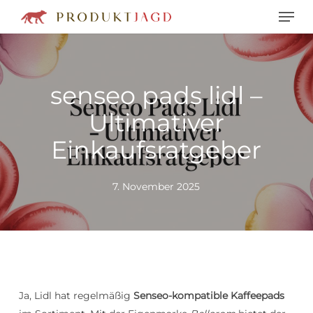
Men
Skip
to
main
content
senseo pads lidl –
Ultimativer
Einkaufsratgeber
7. November 2025
Ja, Lidl hat regelmäßig
Senseo-kompatible Kaffeepads