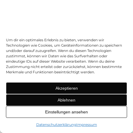
Diese durchdachten Details zeigen, dass der günstige
Preis nicht auf Kosten der grundlegenden Qualität geht.
Lidl hat sich als feste Größe im Kaffeepad-Segment
etabliert, was auch das Vertrauen der Käufer
Um dir ein optimales Erlebnis zu bieten, verwenden wir
widerspiegelt. Tatsächlich gehören die Produkte von
Technologien wie Cookies, um Geräteinformationen zu speichern
und/oder darauf zuzugreifen. Wenn du diesen Technologien
Lidl zu den bedeutendsten Marken im deutschen
zustimmst, können wir Daten wie das Surfverhalten oder
Kaffeepad-Segment, was ihre starke Marktposition
eindeutige IDs auf dieser Website verarbeiten. Wenn du deine
Zustimmung nicht erteilst oder zurückziehst, können bestimmte
unterstreicht. Wenn du mehr darüber wissen möchtest,
Merkmale und Funktionen beeinträchtigt werden.
schau dir die
Verteilung der Kaffeepad-Marken in
Deutschland auf de.statista.com
an.
Akzeptieren
Im Grunde ist die Kompatibilität
Ablehnen
der Bellarom Pads kein Zufall,
Einstellungen ansehen
sondern das Ergebnis einer
Datenschutzerklärung
Impressum