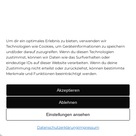
wie ein guter Regenschirm: Er
bietet soliden Schutz vor dem
alltäglichen „Lärmregen“, ohne
dass man für einen Orkan
Um dir ein optimales Erlebnis zu bieten, verwenden wir
Technologien wie Cookies, um Geräteinformationen zu speichern
gerüstet sein muss. Für die
und/oder darauf zuzugreifen. Wenn du diesen Technologien
zustimmst, können wir Daten wie das Surfverhalten oder
meisten Situationen ist er genau
eindeutige IDs auf dieser Website verarbeiten. Wenn du deine
Zustimmung nicht erteilst oder zurückziehst, können bestimmte
das, was man braucht.
Merkmale und Funktionen beeinträchtigt werden.
Akzeptieren
Wo günstige Modelle an ihre Grenzen
stoßen
Ablehnen
Klar, man muss auch ehrlich sein: Es gibt Situationen, in
Einstellungen ansehen
denen sich die Investition in ein teureres Modell wirklich
auszahlt. Das betrifft vor allem anspruchsvolle
Datenschutzerklärung
Impressum
Anwendungsfälle, bei denen es auf jedes Detail