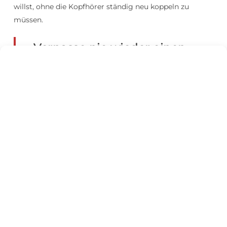
willst, ohne die Kopfhörer ständig neu koppeln zu
müssen.
Verpasse nie wieder einen
Die besten Preise und
Deal!
sogar Preisfehler sind oft nur
wenige Minuten verfügbar. Tritt
unseren kostenlosen
WhatsApp-
bei. Wir
und Telegram-Kanälen
schicken dir sofort eine Nachricht,
wenn ein unschlagbares Angebot
für Kopfhörer online geht – so