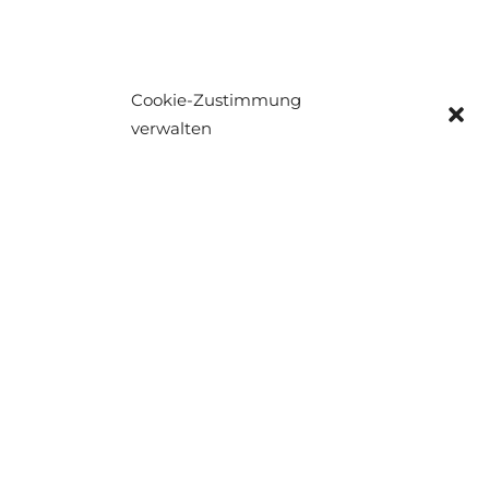
unschlagbares Angebot für Kopfhörer oder andere
Technik-Highlights online geht. So bist du immer einen
Schritt voraus und sicherst dir die besten Preise vor
Cookie-Zustimmung
allen anderen. Ein Klick genügt, um beizutreten und
verwalten
sofort mit dem Sparen zu beginnen.
So verpasst du nie wieder