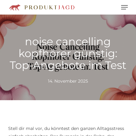
Men
Skip
to
main
content
noise cancelling
kopfhörer günstig:
Top-Angebote im Test
14. November 2025
Stell dir mal vor, du könntest den ganzen Alltagsstress